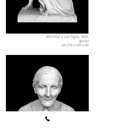
Melchtal e suo figlio, 1899
gesso
cm 210 x 130 x 90